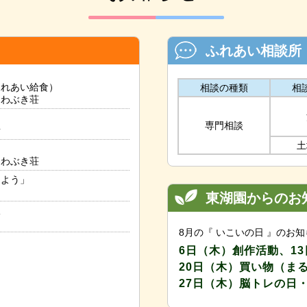
ふれあい相談所
ふれあい給食）
相談の種類
相
つわぶき荘
専門相談
所
土
つわぶき荘
しよう」
東湖園からのお
収
8月の『 いこいの日 』のお
6日（木）創作活動、1
20日（木）買い物（ま
27日（木）脳トレの日